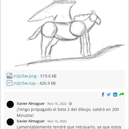
zUjU5w.png
- 519.6 kB
zUjU5w.tup
- 426.9 kB
L
Xavier Almaguer
·
Nov 16, 2022
·
a
¡Tengo propagado el beta 2 del dibujo, saldrá en 200
s
t
Minutos!
u
p
Xavier Almaguer
·
Nov 16, 2022
d
a
Lamentablemente tendré que retrasarlo, ya que estoy
t