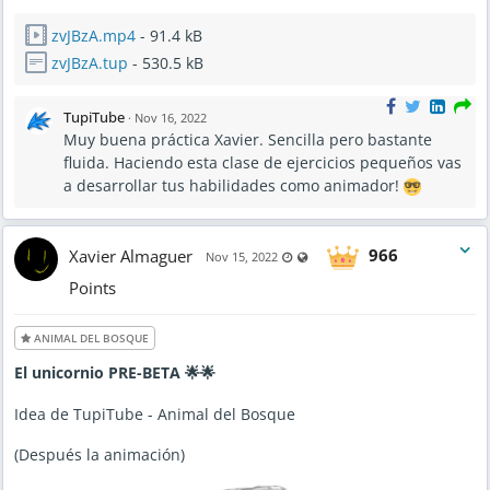
zvJBzA.mp4
- 91.4 kB
zvJBzA.tup
- 530.5 kB
TupiTube
·
Nov 16, 2022
Muy buena práctica Xavier. Sencilla pero bastante
fluida. Haciendo esta clase de ejercicios pequeños vas
a desarrollar tus habilidades como animador!
Xavier Almaguer
966
Last updated Nov 16, 2022 - 3:16 
Visible also to unregistered use
Nov 15, 2022
Points
ANIMAL DEL BOSQUE
El unicornio PRE-BETA 🌟🌟
Idea de TupiTube - Animal del Bosque
(Después la animación)