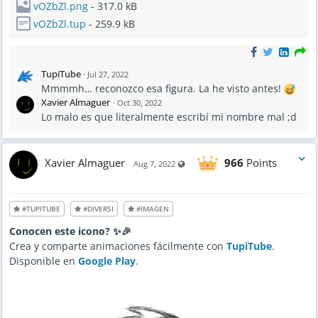
vOZbZl.png
- 317.0 kB
vOZbZl.tup
- 259.9 kB
TupiTube
·
Jul 27, 2022
Mmmmh… reconozco esa figura. La he visto antes!
Xavier Almaguer
·
Oct 30, 2022
Lo malo es que literalmente escribí mi nombre mal ;d
Xavier Almaguer
966
Points
Visible also to unregistered users
Aug 7, 2022
#TUPITUBE
#DIVERSI
#IMAGEN
Conocen este icono? ✨🎉
Crea y comparte animaciones fácilmente con
TupiTube
.
Disponible en
Google Play
.