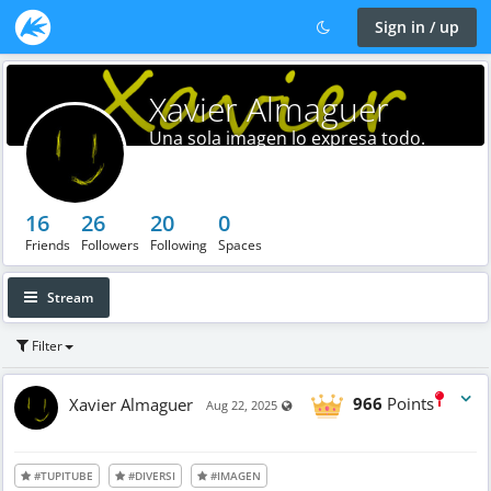
Sign in / up
Xavier Almaguer
Una sola imagen lo expresa todo.
16
26
20
0
Friends
Followers
Following
Spaces
Stream
Filter
Xavier Almaguer
966
Points
Visible also to unregistered users
Aug 22, 2025
#TUPITUBE
#DIVERSI
#IMAGEN