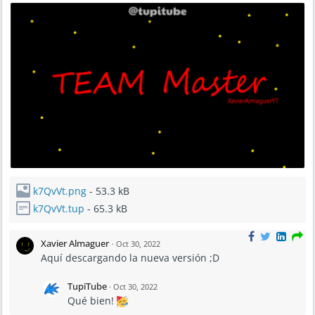
3
6
A
M
k7QvVt.png
- 53.3 kB
k7QvVt.tup
- 65.3 kB
Xavier Almaguer
·
Oct 30, 2022
Aquí descargando la nueva versión ;D
TupiTube
·
Oct 30, 2022
Qué bien!