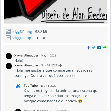
odggDR.png
- 52.2 kB
odggDR.tup
- 51.6 kB
Xavier Almaguer
·
May 1, 2022
Hola!
L
Xavier Almaguer
·
Nov 14, 2022
·
a
¡Hola, me gustaría que compartieran sus ideas
s
t
conmigo! Quiero ver qué escriben 👀
u
p
d
a
TupiTube
·
Nov 14, 2022
t
e
Xavier, no te gustaría animar una escena que
d
N
tenga que ver con criaturas mágicas del
o
v
bosque como hadas o duendes?
1
4
,
Xavier Almaguer
2