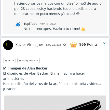
e
haciendo varios marcos con un diseño mp3 de audio
d
N
por 28 capas, estoy haciendo todo lo posible para
o
v
demorarme un poco menos ¡Gracias! 😔
1
6
,
TupiTube
2
·
Nov 16, 2022
0
No te preocupes. Hazlo a tu ritmo!
2
2
-
5
:
1
Xavier Almaguer
966
Points
Visible also to unregistered users
Nov 22, 2021
7
P
M
#POR
#MEJORADOS
Mi Imagen de Alan Becker
El diseño es de Alan Becker. El me inspiro a hacer
animaciónes
Hice un diseño del virus de la araña en su historia / video...
¡Gracias!