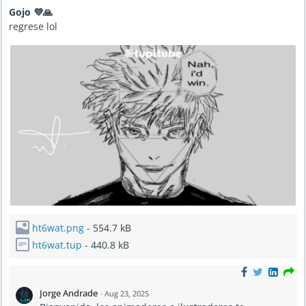
Gojo 💜🙏
regrese lol
ht6wat.png
- 554.7 kB
ht6wat.tup
- 440.8 kB
Jorge Andrade
·
Aug 23, 2025