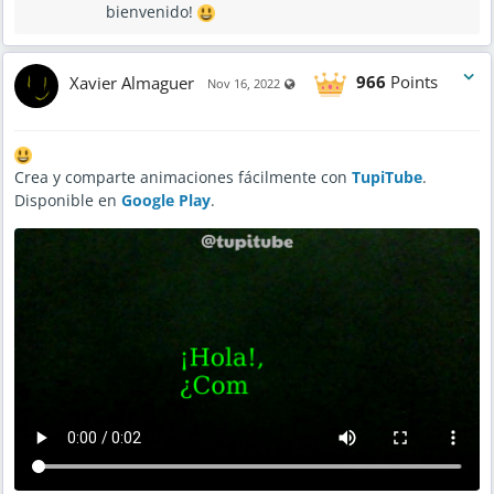
bienvenido!
Xavier Almaguer
966
Points
Visible also to unregistered users
Nov 16, 2022
Crea y comparte animaciones fácilmente con
TupiTube
.
Disponible en
Google Play
.