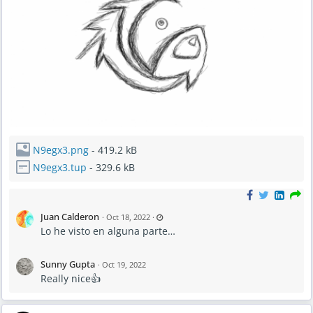
N9egx3.png
- 419.2 kB
N9egx3.tup
- 329.6 kB
L
Juan Calderon
·
Oct 18, 2022
·
a
Lo he visto en alguna parte…
s
t
u
p
d
Sunny Gupta
·
Oct 19, 2022
a
t
Really nice👍
e
d
O
c