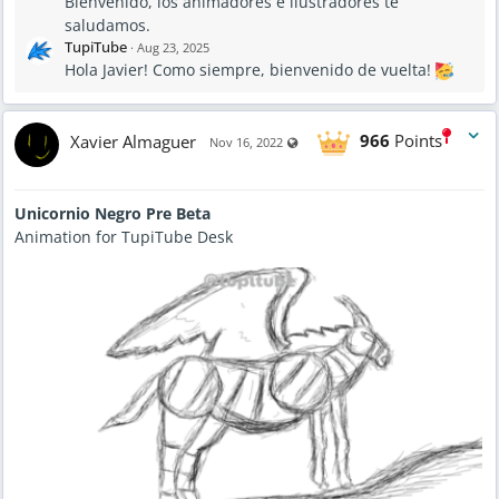
Bienvenido, los animadores e ilustradores te
saludamos.
TupiTube
·
Aug 23, 2025
Hola Javier! Como siempre, bienvenido de vuelta!
Xavier Almaguer
966
Points
Visible also to unregistered users
Nov 16, 2022
Unicornio Negro Pre Beta
Animation for TupiTube Desk