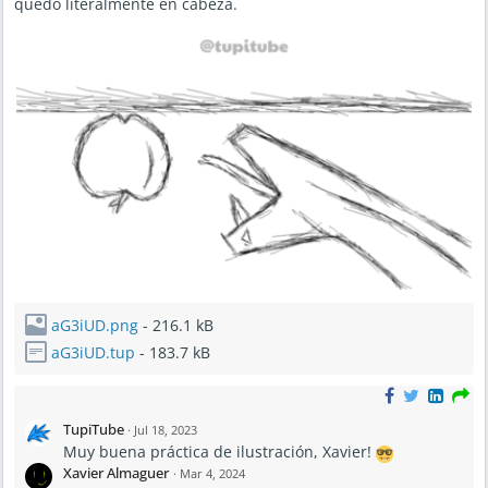
quedo literalmente en cabeza.
aG3iUD.png
- 216.1 kB
aG3iUD.tup
- 183.7 kB
TupiTube
·
Jul 18, 2023
Muy buena práctica de ilustración, Xavier!
Xavier Almaguer
·
Mar 4, 2024