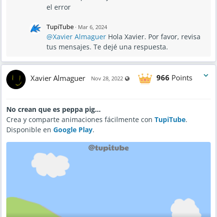
el error
TupiTube
·
Mar 6, 2024
@Xavier Almaguer
Hola Xavier. Por favor, revisa
tus mensajes. Te dejé una respuesta.
Xavier Almaguer
966
Points
Visible also to unregistered users
Nov 28, 2022
No crean que es peppa pig...
Crea y comparte animaciones fácilmente con
TupiTube
.
Disponible en
Google Play
.