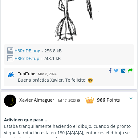
H8RnDE.png
- 256.8 kB
H8RnDE.tup
- 248.1 kB
TupiTube
·
Mar 8, 2024
Buena práctica Xavier. Te felicito!
Xavier Almaguer
966
Points
Visible also to unregistered users
Jul 17, 2023
Adivinen que paso...
Estaba tranquilamente haciendo el dibujo, cuando de pronto
vi que la rotación esta en 180 JAJAJAJAJ, entonces el dibujo se