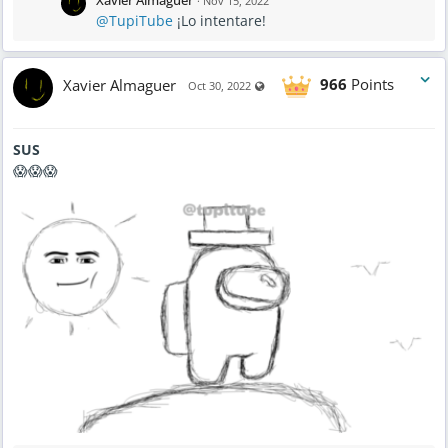
·
Nov 15, 2022
0
@TupiTube
¡Lo intentare!
2
2
-
8
:
1
Xavier Almaguer
966
Points
Visible also to unregistered users
Oct 30, 2022
5
P
M
SUS
😱😱😱