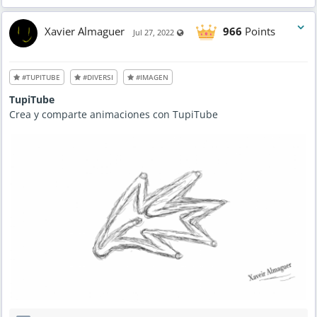
Xavier Almaguer
966
Points
Visible also to unregistered users
Jul 27, 2022
#TUPITUBE
#DIVERSI
#IMAGEN
TupiTube
Crea y comparte animaciones con TupiTube