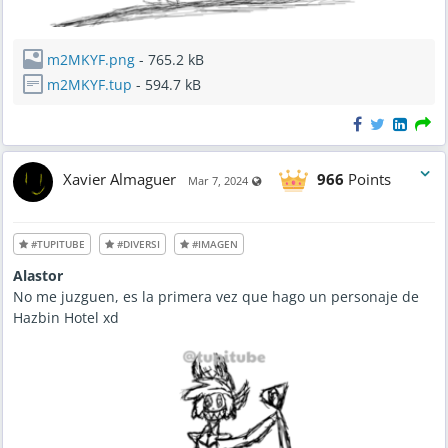
m2MKYF.png
- 765.2 kB
m2MKYF.tup
- 594.7 kB
Xavier Almaguer
966
Points
Visible also to unregistered users
Mar 7, 2024
#TUPITUBE
#DIVERSI
#IMAGEN
Alastor
No me juzguen, es la primera vez que hago un personaje de
Hazbin Hotel xd