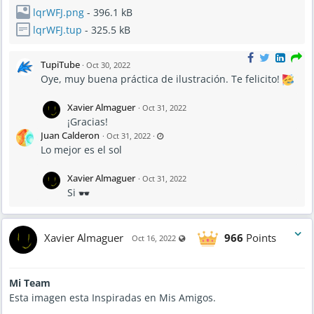
lqrWFJ.png
- 396.1 kB
lqrWFJ.tup
- 325.5 kB
TupiTube
·
Oct 30, 2022
Oye, muy buena práctica de ilustración. Te felicito!
Xavier Almaguer
·
Oct 31, 2022
¡Gracias!
L
Juan Calderon
·
Oct 31, 2022
·
a
Lo mejor es el sol
s
t
u
p
Xavier Almaguer
·
Oct 31, 2022
d
a
Si
t
e
d
O
c
t
Xavier Almaguer
966
Points
Visible also to unregistered users
Oct 16, 2022
3
1
,
2
0
2
Mi Team
2
-
Esta imagen esta Inspiradas en Mis Amigos.
9
: