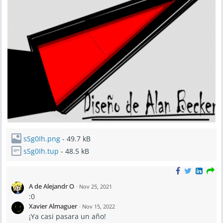
sSg0Ih.png
- 49.7 kB
sSg0Ih.tup
- 48.5 kB
A de Alejandr O
·
Nov 25, 2021
:0
Xavier Almaguer
·
Nov 15, 2022
¡Ya casi pasara un año!